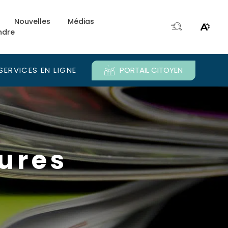
Nouvelles
Médias
ndre
Ouvri
Ouvrir
la
le
fenêtre
menu
de
d'acce
SERVICES EN LIGNE
PORTAIL CITOYEN
recherche.
e.
ures