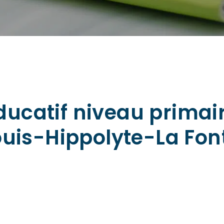
catif niveau primair
ouis-Hippolyte-La Fon