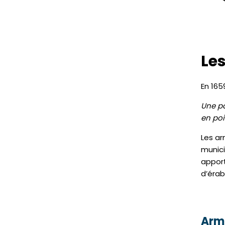
Les
En 165
Une pa
en poi
Les ar
munici
apport
d’érab
Armo