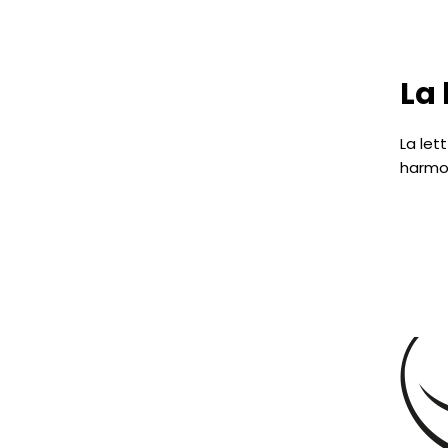
La 
La let
harmo