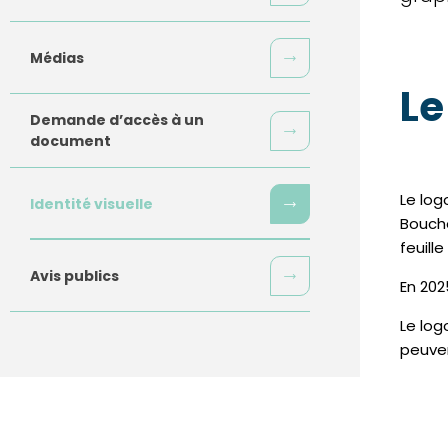
Médias
Le
Demande d’accès à un
document
Le log
Identité visuelle
Bouche
feuille
Avis publics
En 202
Le log
peuve