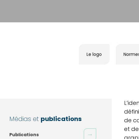
Le logo
Normes 
L’ide
défin
Médias et
publications
de co
et de
Publications
graph