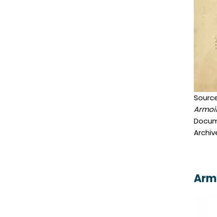
Source
Armoir
Docum
Archiv
Armo