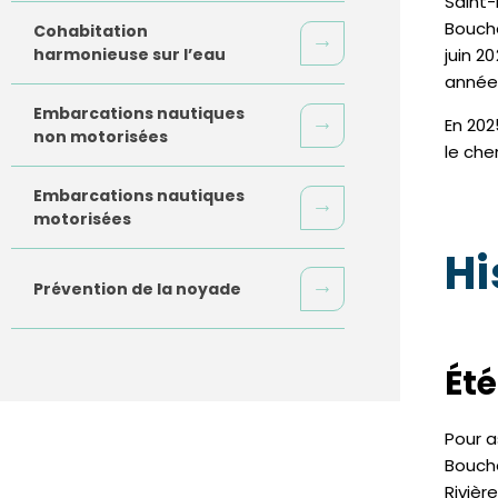
Saint-
Bouche
Cohabitation
harmonieuse sur l’eau
juin 2
année
Embarcations nautiques
En 202
non motorisées
le che
Embarcations nautiques
motorisées
Hi
Prévention de la noyade
Été
Pour a
Bouche
Rivièr