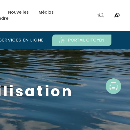
Nouvelles
Médias
ndre
Ouvri
Ouvrir
la
le
fenêtre
menu
de
d'acce
SERVICES EN LIGNE
PORTAIL CITOYEN
recherche.
e.
ilisation