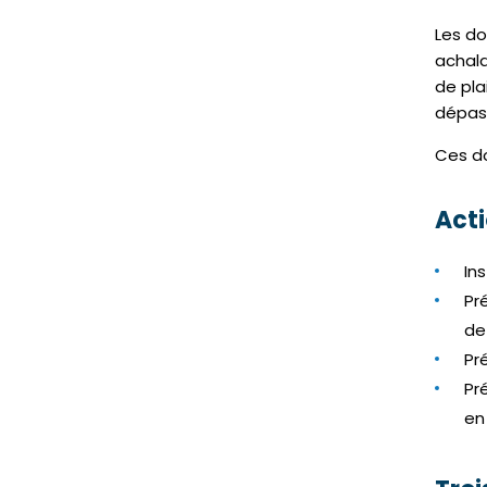
Les do
achala
de pla
dépass
Ces do
Acti
In
Pr
de
Pr
Pr
en