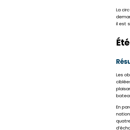
La cir
demand
il est
Été
Résu
Les ob
ciblée
plaisa
batea
En par
nation
quatre
d’écha