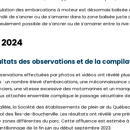
culation des embarcations à moteur est désormais balisée entre
é de s’ancrer ou de s’amarrer dans la zone balisée juste a
 seulement possible de s’ancrer ou de s’amarrer entre la riv
 2024
ltats des observations et de la compila
servations effectuées par photos et vidéos ont révélé pl
s : un nombre élevé d’embarcations, une méconnaissance des 
nciers, une vitesse excessive des motomarines et un manque
ux attachés ensemble complique le passage sécuritaire d
allèle, la Société des établissements de plein air du Québ
al des Îles-de-Boucherville. Les résultats ont révélé une p
 zones différentes du parc. Cette affluence est estimée à
ntillonnage de la fin juin au début septembre 2023.