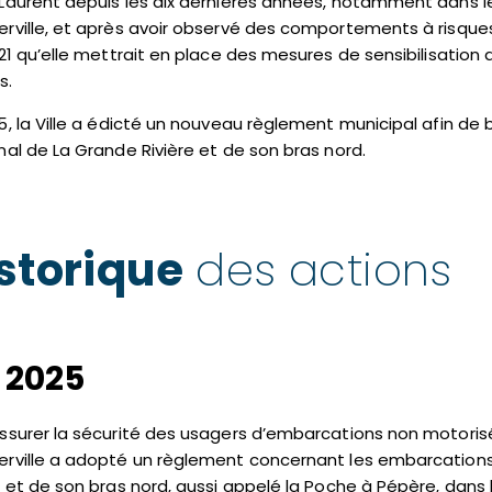
Laurent depuis les dix dernières années, notamment dans le
rville, et après avoir observé des comportements à risques
021 qu’elle mettrait en place des mesures de sensibilisation
s.
5, la Ville a édicté un nouveau règlement municipal afin de
nal de La Grande Rivière et de son bras nord.
storique
des actions
 2025
ssurer la sécurité des usagers d’embarcations non motorisées
rville a adopté un règlement concernant les embarcations
e et de son bras nord, aussi appelé la Poche à Pépère, dans 