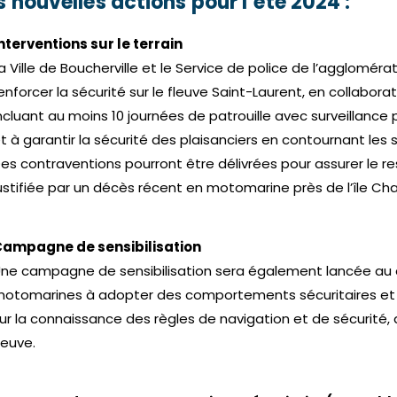
s nouvelles actions pour l’été 2024 :
nterventions sur le terrain
a Ville de Boucherville et le Service de police de l’aggloméra
enforcer la sécurité sur le fleuve Saint-Laurent, en collabor
ncluant au moins 10 journées de patrouille avec surveillanc
t à garantir la sécurité des plaisanciers en contournant le
es contraventions pourront être délivrées pour assurer le r
ustifiée par un décès récent en motomarine près de l’île Ch
ampagne de sensibilisation
ne campagne de sensibilisation sera également lancée au co
otomarines à adopter des comportements sécuritaires et 
ur la connaissance des règles de navigation et de sécurité, 
leuve.