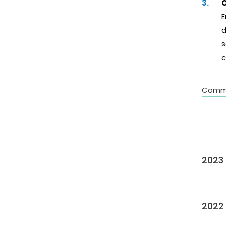
O
E
d
s
c
Commun
2023
2022