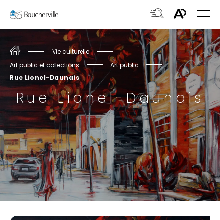
Navigation
Ouvri
rapide
la
Ouvrir
Ouvrir
navig
du
la
le
site
fenêtre
Accueil
Vie culturelle
menu
de
Art public et collections
Art public
d'acces
recherche.
Rue Lionel-Daunais
Rue Lionel-Daunais