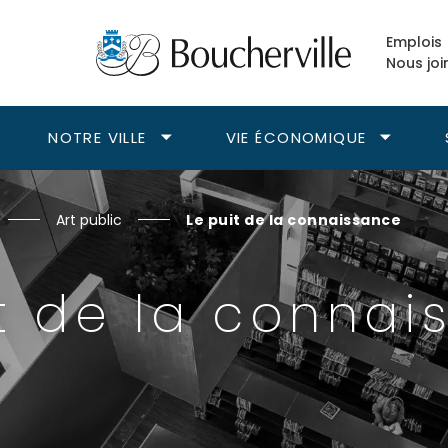
Emplois
Nous joi
NOTRE VILLE
VIE ÉCONOMIQUE
vrir
Ouvrir
Ouvrir
le
le
ous-
sous-
sous-
enu
menu
menu
Art public
Le puit de la connaissance
isirs.
Notre
Vie
ville.
économiqu
it de la connai