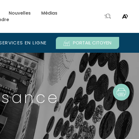
Nouvelles
Médias
ndre
Ouvri
Ouvrir
la
le
fenêtre
menu
de
d'acce
SERVICES EN LIGNE
PORTAIL CITOYEN
recherche.
e.
ssance