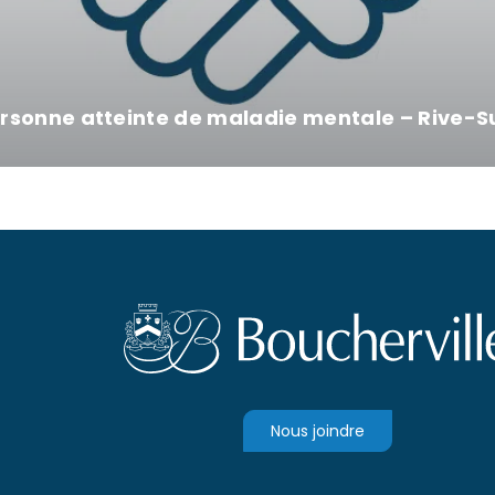
personne atteinte de maladie mentale – Rive
Nous joindre