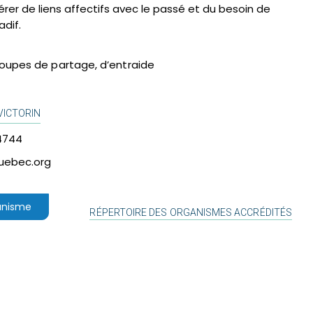
bérer de liens affectifs avec le passé et du besoin de
if.​​
oupes de partage, d’entraide
VICTORIN
4744
uebec.org
ganisme
RÉPERTOIRE DES ORGANISMES ACCRÉDITÉS