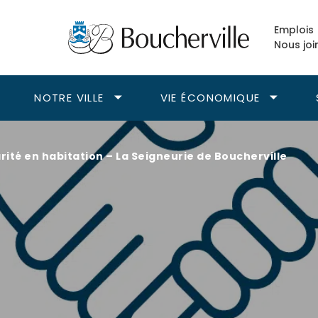
Emplois
Nous joi
NOTRE VILLE
VIE ÉCONOMIQUE
vrir
Ouvrir
Ouvrir
le
le
ous-
sous-
sous-
enu
menu
menu
rité en habitation – La Seigneurie de Boucherville
isirs.
Notre
Vie
ville.
économiqu