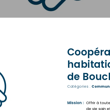
Coopérat
habitati
de Bouch
Catégories :
Communa
Mission :
Offrir à tou
de vie sain e