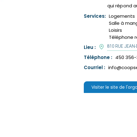
qui répond a
Services:
Logements
Salle à man
Loisirs
Téléphone ré
810 RUE JEAN
Lieu :
Téléphone :
450 356-
Courriel :
info@coopse
Visiter le site de l'or