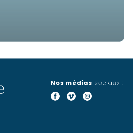
L
Nos médias
sociaux :
Facebook
Vimeo
Instagram