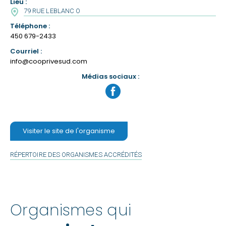
Lieu :
79 RUE LEBLANC O
Téléphone :
450 679-2433
Courriel :
info@cooprivesud.com
Médias sociaux :
Visiter
la
Visiter le site de l'organisme
page
facebook
RÉPERTOIRE DES ORGANISMES ACCRÉDITÉS
de
Aide
Organismes qui