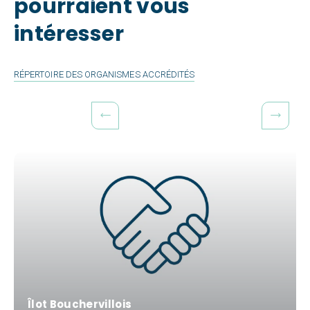
Chez
pourraient vous
intéresser
Soi
Rive-
RÉPERTOIRE DES ORGANISMES ACCRÉDITÉS
Sud
Îlot Bouchervillois