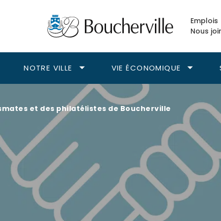
Emplois
Nous joi
NOTRE VILLE
VIE ÉCONOMIQUE
vrir
Ouvrir
Ouvrir
le
le
ous-
sous-
sous-
enu
menu
menu
mates et des philatélistes de Boucherville
isirs.
Notre
Vie
ville.
économiqu