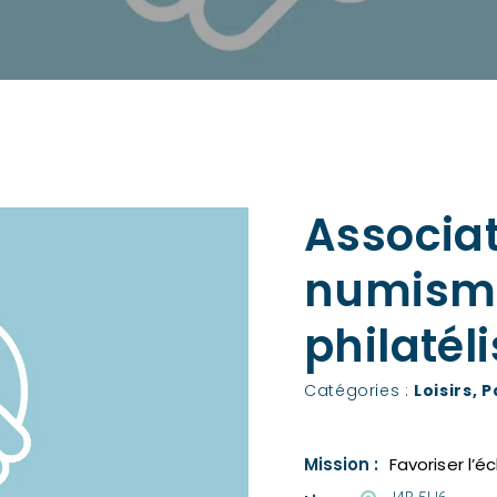
Associa
numisma
philatél
Catégories :
Loisirs
,
P
Mission :
Favoriser l’