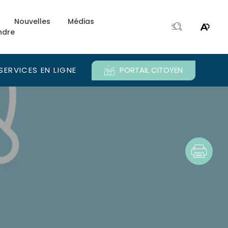
Nouvelles
Médias
ndre
Ouvri
Ouvrir
la
le
fenêtre
menu
de
d'acce
SERVICES EN LIGNE
PORTAIL CITOYEN
recherche.
e.