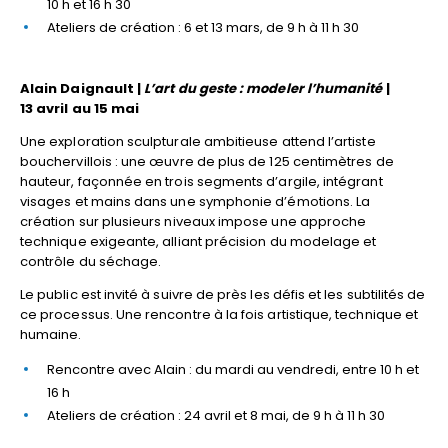
10 h et 16 h 30
Ateliers de création : 6 et 13 mars, de 9 h à 11 h 30
Alain Daignault |
L’art du geste : modeler l’humanité
|
13 avril au 15 mai
Une exploration sculpturale ambitieuse attend l’artiste
bouchervillois : une œuvre de plus de 125 centimètres de
hauteur, façonnée en trois segments d’argile, intégrant
visages et mains dans une symphonie d’émotions. La
création sur plusieurs niveaux impose une approche
technique exigeante, alliant précision du modelage et
contrôle du séchage.
Le public est invité à suivre de près les défis et les subtilités de
ce processus. Une rencontre à la fois artistique, technique et
humaine.
Rencontre avec Alain : du mardi au vendredi, entre 10 h et
16 h
Ateliers de création : 24 avril et 8 mai, de 9 h à 11 h 30