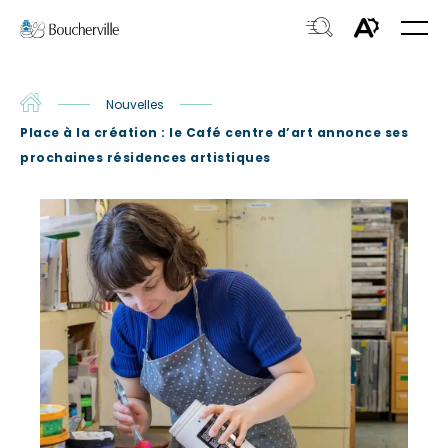
Navigation
Ouvri
rapide
la
Ouvrir
Ouvrir
navig
du
la
le
site
fenêtre
Accueil
Nouvelles
menu
de
Place à la création : le Café centre d’art annonce ses
d'acces
recherche.
prochaines résidences artistiques