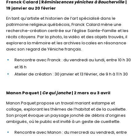
Franck Calard | R
éminiscences yéniches à Boucherville
|
19 janvier au 20 février
En tant qu’artiste et historien de l’art spécialisé dans le
patrimoine religieux québécois, Franck Calard mène une
recherche-création centrée sur l’église Sainte-Famille et les
récits citoyens. Par la photo, la vidéo et des objets trouvés, il
explorera la mémoire et les archives locales en résonance
avec son regard de Yéniche français.
Rencontre avec Franck : du vendredi au lundi, entre 10 h 30
et 16 h
Atelier de création : 30 janvier et 13 février, de 9 h à 11 h 30
Manon Paquet |
Ce qui jonche
| 2 mars au 3 avril
Manon Paquet propose un travail mariant estampe et
collage, explorant les thèmes de l’habitat et de la cueillette.
Son projet évoque un paysage jonché de débris d’origines
ambiguës, où le public est invité à un geste de cueillette.
Rencontre avec Manon : du mercredi au vendredi, entre