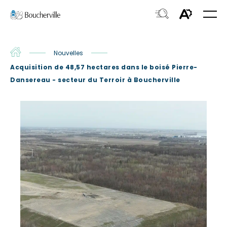
Navigation
Ouvri
rapide
la
Ouvrir
Ouvrir
navig
du
la
le
site
fenêtre
Accueil
Nouvelles
menu
de
Acquisition de 48,57 hectares dans le boisé Pierre-
d'acces
recherche.
Dansereau - secteur du Terroir à Boucherville