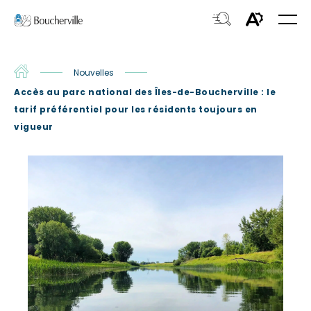
Navigation
Ouvri
rapide
la
Ouvrir
Ouvrir
navig
du
la
le
site
fenêtre
Accueil
Nouvelles
menu
de
Accès au parc national des Îles-de-Boucherville : le
d'acces
recherche.
tarif préférentiel pour les résidents toujours en
vigueur