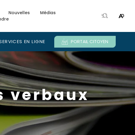
Nouvelles
Médias
ndre
Ouvri
Ouvrir
la
le
fenêtre
menu
de
d'acce
SERVICES EN LIGNE
PORTAIL CITOYEN
recherche.
e.
s verbaux