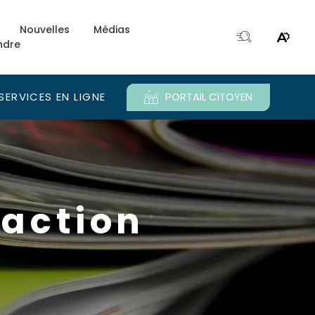
Nouvelles
Médias
ndre
Ouvri
Ouvrir
la
le
fenêtre
menu
de
d'acce
SERVICES EN LIGNE
PORTAIL CITOYEN
recherche.
e.
’action