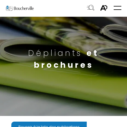
Navigation
Ouvri
rapide
la
Ouvrir
Ouvrir
navig
du
la
le
site
fenêtre
menu
de
d'acces
recherche.
Dépliants
et
brochures
Revenir à la liste des publications