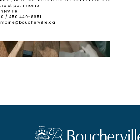
ure et patrimoine
herville
0 / 450 449-8651
rimoine@boucherville.ca