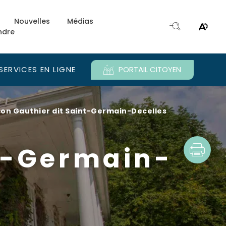
Nouvelles
Médias
ndre
Ouvri
Ouvrir
la
le
fenêtre
menu
de
d'acce
SERVICES EN LIGNE
PORTAIL CITOYEN
recherche.
on Gauthier dit Saint-Germain-Decelles
e.
t-Germain-