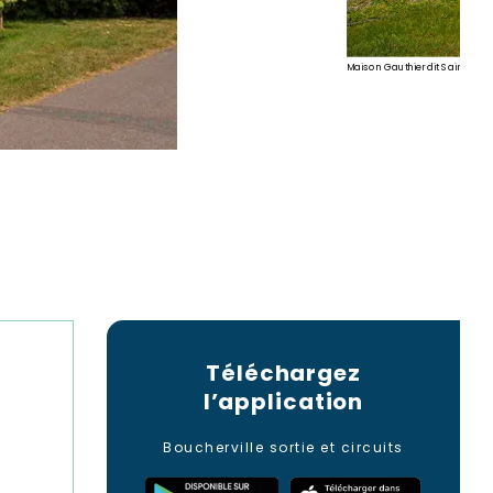
Maison Gauthier dit Saint-Ger
Téléchargez
l’application
Boucherville sortie et circuits