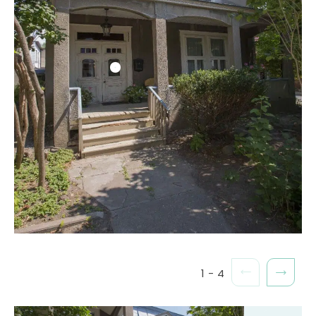
1
-
4