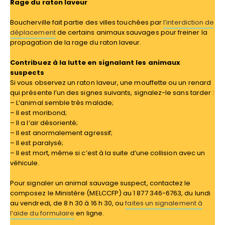
Rage du raton laveur
Boucherville fait partie des villes touchées par
l’interdiction de
déplacement
de certains animaux sauvages pour freiner la
propagation de la rage du raton laveur.
Contribuez à la lutte en signalant les animaux
suspects
Si vous observez un raton laveur, une mouffette ou un renard
qui présente l’un des signes suivants, signalez-le sans tarder :
– L’animal semble très malade;
– Il est moribond;
– Il a l’air désorienté;
– Il est anormalement agressif;
– Il est paralysé;
– Il est mort, même si c’est à la suite d’une collision avec un
véhicule.
Pour signaler un animal sauvage suspect, contactez le
composez le Ministère (MELCCFP) au 1 877 346-6763, du lundi
au vendredi, de 8 h 30 à 16 h 30, ou
faites un signalement à
l’aide du formulaire
en ligne.