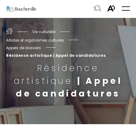
Navigation
Ouvri
rapide
la
Ouvrir
Ouvrir
navig
du
la
le
site
fenêtre
Accueil
Vie culturelle
menu
de
Artistes et organismes culturels
d'acces
recherche.
Appels de dossiers
Résidence artistique | Appel de candidatures
Résidence
artistique
| Appel
de candidatures