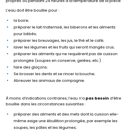
propres ou pendant 24 heures à la température de la pièce.
L’eau doit être bouillie pour :
la boire;
préparer le lait maternisé, les biberons et les aliments
pour bébés;
préparer les breuvages, les jus, le thé et le café;
laver les légumes et les fruits qui seront mangés crus;
préparer les aliments qui ne requièrent pas de cuisson
prolongée (soupes en conserve, gelées, etc.)
faire des glaçons;
Se brosser les dents et se rincer la bouche;
Abreuver les animaux de compagnie.
À moins d’indications contraires, l’eau n’a
pas besoin
d’être
bouillie dans les circonstances suivantes :
préparer des aliments et des mets dont la cuisson elle-
même exige une ébullition prolongée, par exemple les
soupes, les pâtes et les légumes;