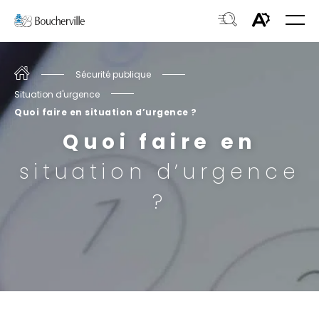
Navigation
Ouvri
rapide
la
Ouvrir
Ouvrir
navig
du
la
le
site
fenêtre
Accueil
Sécurité publique
menu
de
Situation d'urgence
d'acces
recherche.
Quoi faire en situation d’urgence ?
Quoi faire en
situation d’urgence
?