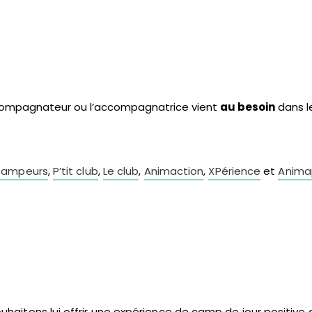
ccompagnateur ou l’accompagnatrice vient
au besoin
dans l
 campeurs
,
P’tit club
,
Le club
,
Animaction
,
XPérience
et
Anima
uhaitons lui offrir une expérience de camp de jour positive 