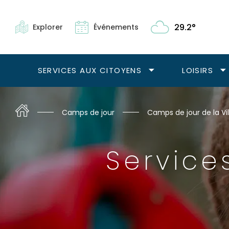
Navigation
rapide
29.2°
Explorer
Événements
La
météo
actuelle
SERVICES AUX CITOYENS
LOISIRS
à
Ouvrir
Ou
Boucherville
le
le
:
sous-
s
menu
m
Accueil
Camps de jour
Camps de jour de la Vil
Services
Lo
aux
citoyens.
Servic