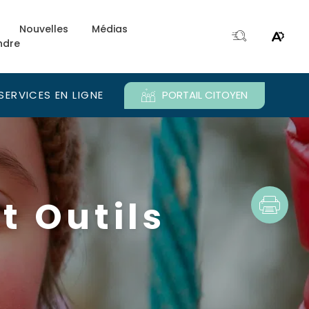
Nouvelles
Médias
ndre
Ouvri
Ouvrir
la
le
fenêtre
menu
de
d'acce
SERVICES EN LIGNE
PORTAIL CITOYEN
recherche.
e.
t Outils