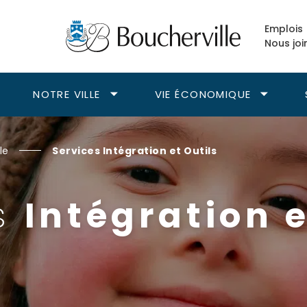
Emplois
Nous joi
NOTRE VILLE
VIE ÉCONOMIQUE
vrir
Ouvrir
Ouvrir
le
le
ous-
sous-
sous-
enu
menu
menu
le
Services Intégration et Outils
isirs.
Notre
Vie
ville.
économiqu
es
Intégration e