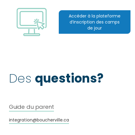
Accéder à la plateforme
d’inscription des camps
de jour
Des
questions?
Guide du parent
integration@boucherville.ca