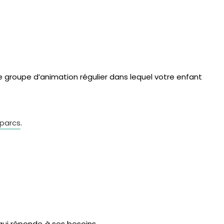
e groupe d’animation régulier dans lequel votre enfant
parcs
.
qui réponde à ses besoins.