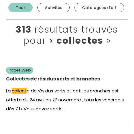
fur
Filtrer
Tout
Activités
Catalogues d'art
et
les
à
résultats
mesure
313
résultats trouvés
par
que
type
pour «
collectes
»
vous
de
écrivez.
contenu
Pages Web
Collectes de résidus verts et branches
La
collect
e de résidus verts et petites branches est
offerte du 24 avril au 27 novembre , tous les vendredis ,
dès 7 h. Vous devez sortir…